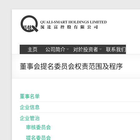
Skip
to
滉
content
达
富
主页
公司简介
对於投资者
联系我们
控
董事会提名委员会权责范围及程序
股
有
限
董事名单
公
企业信息
司
企业管治
审核委员会
提名委员会