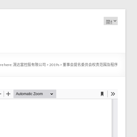
选
择
语
言
re here:
滉达富控股有限公司
>
2019s
>
董事会提名委员会权责范围及程序