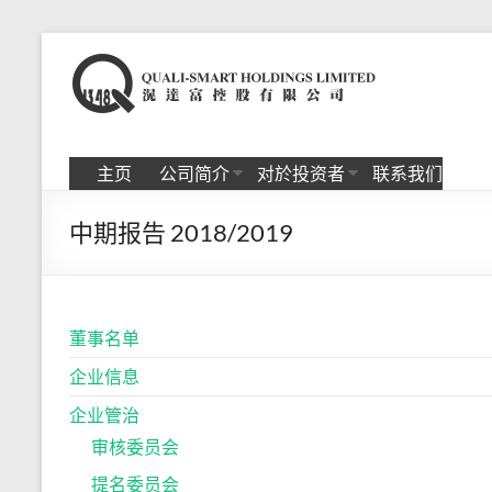
Skip
to
滉
content
达
富
主页
公司简介
对於投资者
联系我们
控
中期报告 2018/2019
股
有
限
董事名单
公
企业信息
司
企业管治
审核委员会
提名委员会