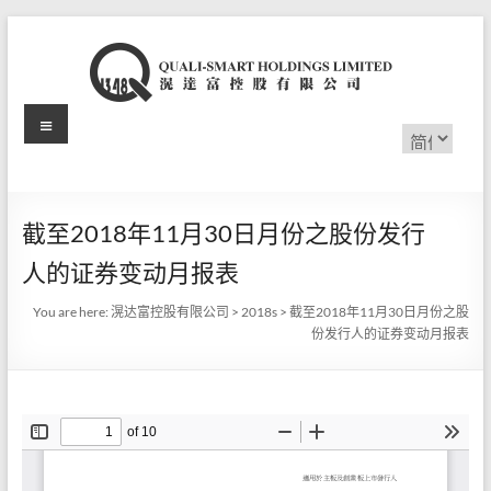
Skip
to
content
Menu
滉
选
择
达
语
言
富
截至2018年11月30日月份之股份发行
控
人的证券变动月报表
股
You are here:
滉达富控股有限公司
>
2018s
>
截至2018年11月30日月份之股
有
份发行人的证券变动月报表
限
公
司