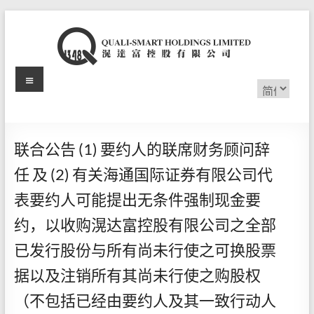
Skip
to
content
Menu
滉
选
择
达
语
言
富
联合公告 (1) 要约人的联席财务顾问辞
控
任 及 (2) 有关海通国际证券有限公司代
股
表要约人可能提出无条件强制现金要
有
约，以收购滉达富控股有限公司之全部
限
已发行股份与所有尚未行使之可换股票
公
据以及注销所有其尚未行使之购股权
司
（不包括已经由要约人及其一致行动人