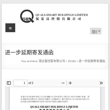
Skip
to
content
Menu
滉
选
择
达
语
言
富
进一步延期寄发通函
控
You are here:
滉达富控股有限公司
>
2018s
>
进一步延期寄发通函
股
有
限
公
司