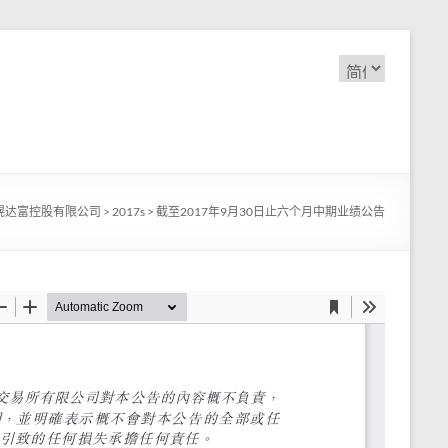
选
择
语
言
滉达富控股有限公司
>
2017s
>
截至2017年9月30日止六个月中期业绩公告