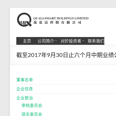
Skip
to
滉
content
达
富
主页
公司简介
对於投资者
联系我们
控
截至2017年9月30日止六个月中期业绩
股
有
限
董事名单
公
企业信息
司
企业管治
审核委员会
提名委员会