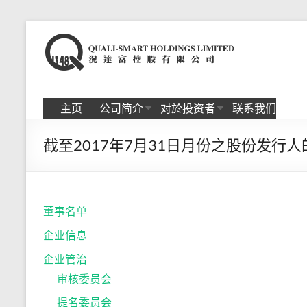
Skip
to
滉
content
达
富
主页
公司简介
对於投资者
联系我们
控
截至2017年7月31日月份之股份发行
股
有
限
董事名单
公
企业信息
司
企业管治
审核委员会
提名委员会