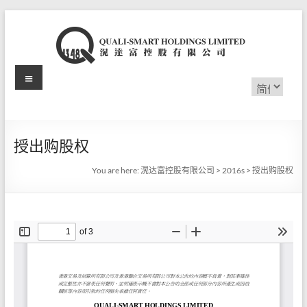
Skip
to
content
Menu
滉
选
择
达
语
言
富
授出购股权
控
You are here:
滉达富控股有限公司
>
2016s
>
授出购股权
股
有
限
公
司