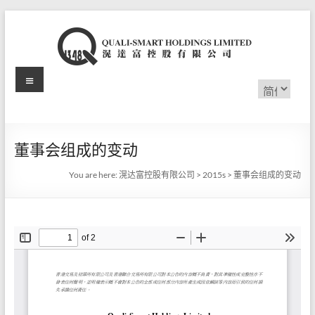
Skip
to
content
Menu
滉
选
择
达
语
言
富
董事会组成的变动
控
You are here:
滉达富控股有限公司
>
2015s
>
董事会组成的变动
股
有
限
公
司