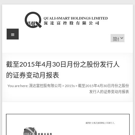
Skip
to
content
Menu
滉
选
择
达
语
言
富
截至2015年4月30日月份之股份发行人
控
的证券变动月报表
股
You are here:
滉达富控股有限公司
>
2015s
>
截至2015年4月30日月份之股份
有
发行人的证券变动月报表
限
公
司