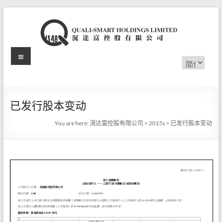
Skip
to
content
Menu
滉
选
择
达
语
言
富
已发行股本变动
控
You are here:
滉达富控股有限公司
>
2015s
>
已发行股本变动
股
有
限
公
司