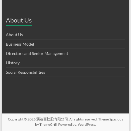
About Us
About Us
Business Model
Directors and Senior Management
History
Social Responsbilities
Copyright © 2026
滉达富控股有限公司
. All rights reserved. Theme
Spacious
by ThemeGrill. Powered by:
WordPress
.