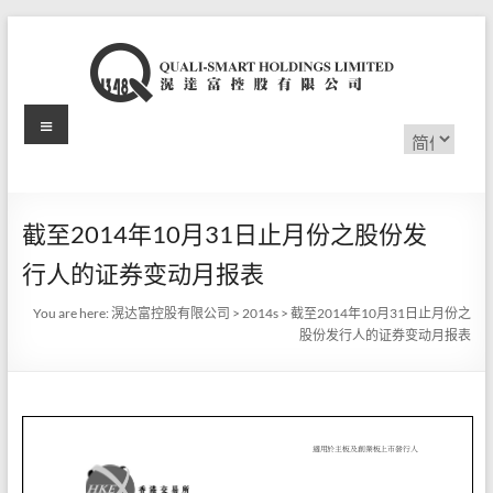
Skip
to
content
Menu
滉
选
择
达
语
言
富
截至2014年10月31日止月份之股份发
控
行人的证券变动月报表
股
You are here:
滉达富控股有限公司
>
2014s
>
截至2014年10月31日止月份之
有
股份发行人的证券变动月报表
限
公
司