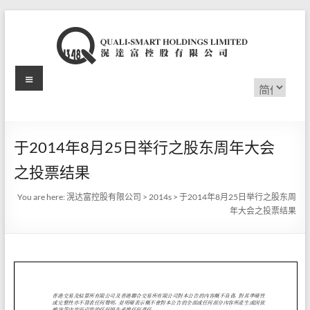
Skip
to
content
Menu
滉
选
择
达
语
言
富
于2014年8月25日举行之股东周年大会
控
之投票结果
股
You are here:
滉达富控股有限公司
>
2014s
>
于2014年8月25日举行之股东周
有
年大会之投票结果
限
公
司