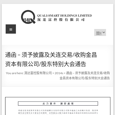
Skip
to
content
Menu
滉
选
择
达
语
言
富
通函 – 须予披露及关连交易/收购金昌
控
资本有限公司/股东特别大会通告
股
You are here:
滉达富控股有限公司
>
2014s
>
通函 – 须予披露及关连交易/收购
有
金昌资本有限公司/股东特别大会通告
限
公
司