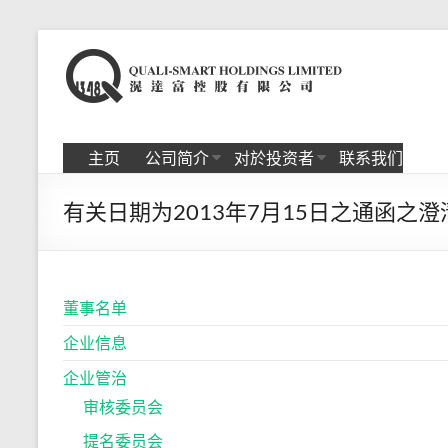
Skip
to
滉
content
达
富
主页
公司简介
对於投资者
联系我们
控
有关日期为2013年7月15日之通函之
股
有
限
董事名单
公
企业信息
司
企业管治
审核委员会
提名委员会