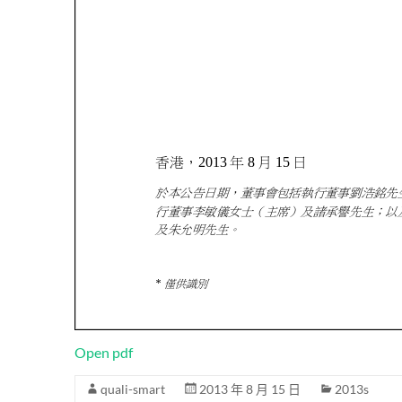
Open pdf
quali-smart
2013 年 8 月 15 日
2013s