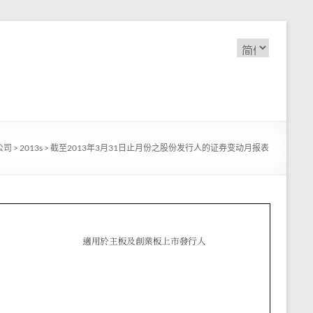
选
择
语
言
公司
>
2013s
>
截至2013年3月31日止月份之股份发行人的证券变动月报表