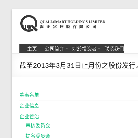
Skip
to
滉
content
达
富
主页
公司简介
对於投资者
联系我们
控
截至2013年3月31日止月份之股份发
股
有
限
董事名单
公
企业信息
司
企业管治
审核委员会
提名委员会