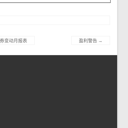
证券变动月报表
盈利警告
→